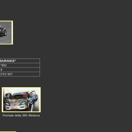
ante le prove
NDURANCE"
38"892
19
 2'01"407
Frontale della 360
Modena