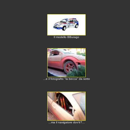
Il modello BBurago
...e il fotografto "la becca" da sotto
...ma il navigatore dov'è?...