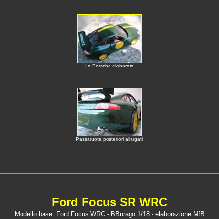
La Porsche elaborata
Passaruota posteriori allargati
Ford Focus SR WRC
Modello base: Ford Focus WRC - BBurago 1/18
- elaborazione MfB