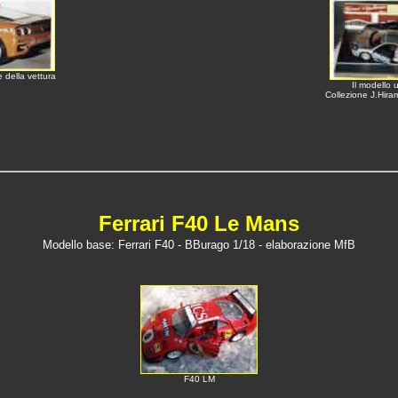
e della vettura
Il modello u
Collezione J.Hira
Ferrari F40 Le Mans
Modello base: Ferrari F40 - BBurago 1/18
- elaborazione MfB
F40 LM