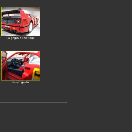
La griglia e l'alettone
Posto guida