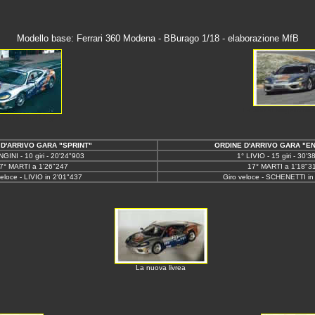
Modello base: Ferrari 360 Modena - BBurago 1/18
- elaborazione MfB
La 360 al Mugello dur
 ai box del Mugello
 D'ARRIVO GARA "SPRINT"
ORDINE D'ARRIVO GARA "E
GINI - 10 giri - 20'24"903
1° LIVIO - 15 giri - 30'
7° MARTI a 1'26"247
17° MARTI a 1'18"3
veloce - LIVIO in 2'01"437
Giro veloce - SCHENETTI in
La nuova livrea