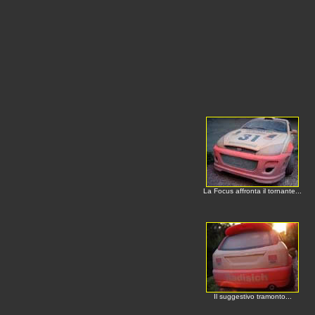
La Focus affronta il tornante...
Il suggestivo tramonto...