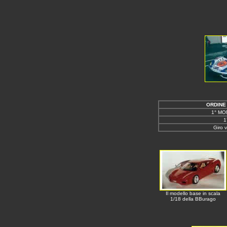
La Modena
ORDINE
1° MON
1
Giro 
Il modello base in scala
1/18 della BBurago