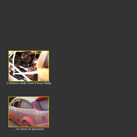
L'interno della Ford Focus Rally
...in cerca di sponsor!