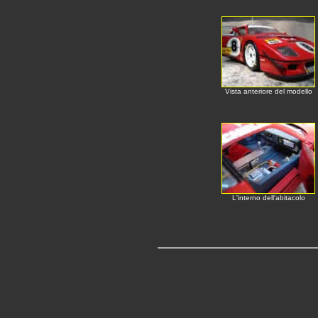
Vista anteriore del modello
L'interno dell'abitacolo