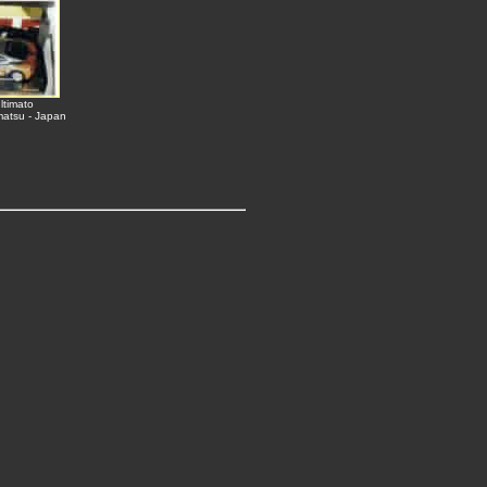
ltimato
matsu - Japan