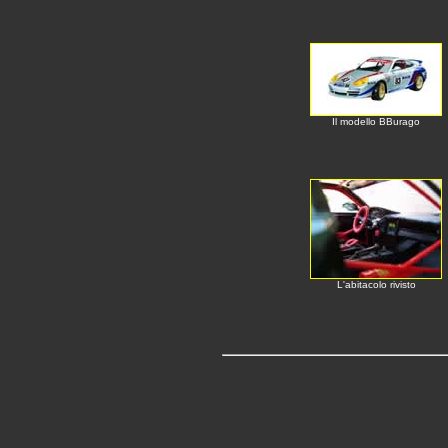
Il modello BBurago
L'abitacolo rivisto